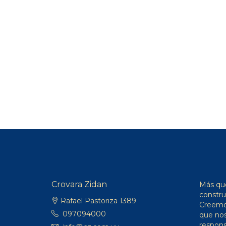
Crovara Zidan
Más que
constru
Rafael Pastoriza 1389
Creemos
097094000
que nos
respons