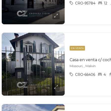
CRO-95784
12
EN VENTA
Casa en venta c/ coc
Missouri, , Malvin
CRO-66406
4