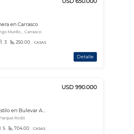
USD 650.000
hera en Carrasco
o Murillo, , Carrasco
3
250.00
CASAS
Detalle
USD 990.000
Imponente casa de estilo en Bulevar Artigas!!!
, Parque Rodó
5
704.00
CASAS