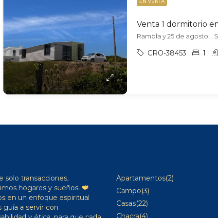
EN VENTA
Venta 1 dormitorio e
Rambla y 25 de agosto, , S
CRO-38453
1
 solo transacciones,
Apartamentos
(2)
imos hogares y sueños.
Campo
(3)
 en un enfoque espiritual
Casas
(22)
 guía a servir con
Chacra
(4)
abilidad y ética, para que cada