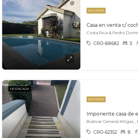
EN VENTA
Casa en venta c/ coc
Costa Rica & Pedro Doming
CRO-88682
3
DESTACADA
EN VENTA
Bulevar General Artigas, 
CRO-62352
8