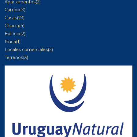
Apartamentos
(2)
Campo
(3)
Casas
(23)
Chacra
(4)
Edificio
(2)
Finca
(1)
Locales comerciales
(2)
Terrenos
(3)