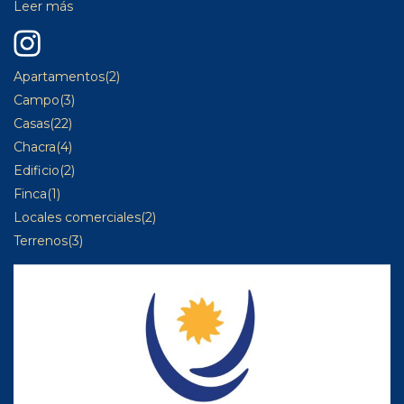
Leer más
Apartamentos
(2)
Campo
(3)
Casas
(22)
Chacra
(4)
Edificio
(2)
Finca
(1)
Locales comerciales
(2)
Terrenos
(3)