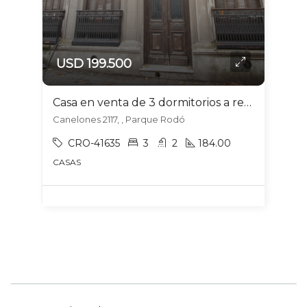
USD 199.500
Casa en venta de 3 dormitorios a reciclar en Parque Rodó
Canelones 2117, , Parque Rodó
CRO-41635
3
2
184.00
CASAS