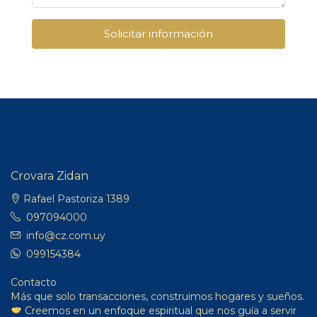
Solicitar información
Crovara Zidan
Rafael Pastoriza 1389
097094000
info@cz.com.uy
099154384
Contacto
Más que solo transacciones, construimos hogares y sueños.
Creemos en un enfoque espiritual que nos guía a servir